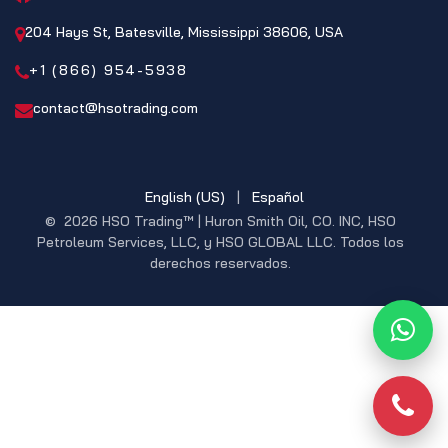
204 Hays St, Batesville, Mississippi 38606, USA
+1 (866) 954-5938
contact@hsotrading.com
English (US)
|
Español
© 2026 HSO Trading™ | Huron Smith Oil, CO. INC, HSO
Petroleum Services, LLC, y HSO GLOBAL LLC. Todos los
derechos reservados.
What
Pho